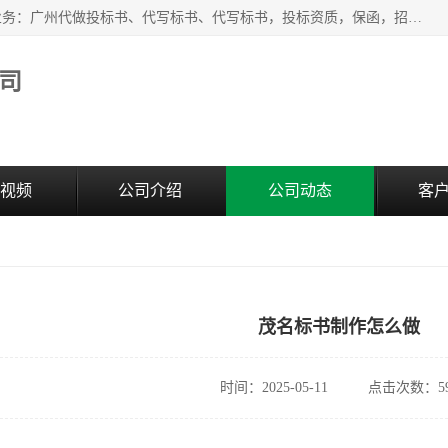
广州中赢信息科技有限公司是一家广州标书制作公司，主营业务：广州代做投标书、代写标书、代写标书，投标资质，保函，招投标培训等等，只要是投标中有需要的，我们这里都可以帮您解决。代写标书的中标案例也有很多。欢迎来电合作。
司
视频
公司介绍
公司动态
客
茂名标书制作怎么做
时间：2025-05-11
点击次数：59