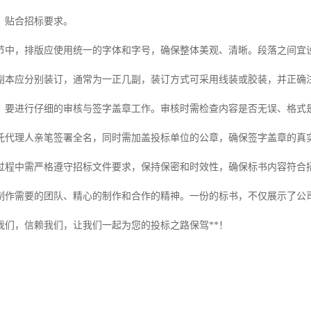
、贴合招标要求。
节中，排版应使用统一的字体和字号，确保整体美观、清晰。段落之间宜
副本应分别装订，通常为一正几副，装订方式可采用线装或胶装，并正确
，要进行仔细的审核与签字盖章工作。审核时需检查内容是否无误、格式
托代理人亲笔签署全名，同时需加盖投标单位的公章，确保签字盖章的真
过程中需严格遵守招标文件要求，保持保密和时效性，确保标书内容符合
制作需要的团队、精心的制作和合作的精神。一份的标书，不仅展示了公
我们，信赖我们，让我们一起为您的投标之路保驾**！