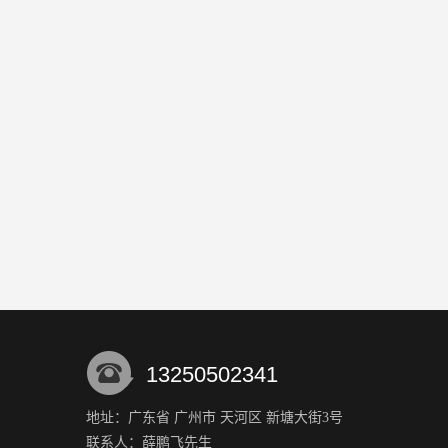
13250502341
地址：广东省 广州市 天河区 新塘大街3号
联系人：薛鹏飞
先生