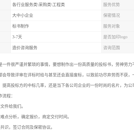
各行业服务类\采购类\工程类
服务优势
大中小企业
保密情况
标书制作
服务对象
3-7天
是否加印logo
造价咨询服务
咨询范围
是一件很严谨并繁琐的事情，要想制作出一份高质量的投标书，劳神劳力
都会导致评审在评标时给与甚至还会直接废标，以致前功尽弃劳而不获，
，提高投标方的中标几率，还是当下各公司企业的一份时尚的名片，为公
作流程：
标文件给我们。
件难点分析，确定报价，商定交付时间。
作共识，签订合同及保密协议。