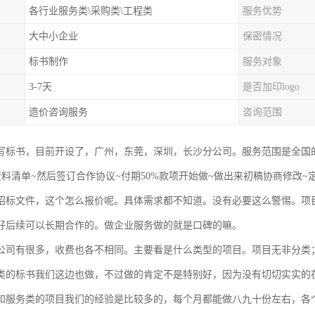
各行业服务类\采购类\工程类
服务优势
大中小企业
保密情况
标书制作
服务对象
3-7天
是否加印logo
造价咨询服务
咨询范围
写标书，目前开设了，广州，东莞，深圳，长沙分公司。服务范围是全国
资料清单~然后签订合作协议~付期50%款项开始做~做出来初稿协商修改
招标文件，这个怎么报价呢。具体需求都不知道。没有必要这么警惕。项
好后续可以长期合作的。做企业服务做的就是口碑的嘛。
公司有很多，收费也各不相同。主要看是什么类型的项目。项目无非分类
类的标书我们这边也做，不过做的肯定不是特别好，因为没有切切实实的
和服务类的项目我们的经验是比较多的，每个月都能做八九十份左右，各