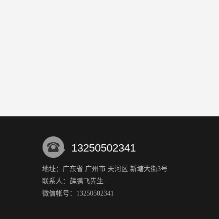
13250502341
地址：广东省 广州市 天河区 新塘大街3号
联系人：薛鹏飞
先生
微信帐号：13250502341