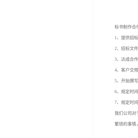
标书制作合
1、提供招
2、招标文
3、达成合
4、客户交
5、开始撰
6、规定时
7、规定时
我们公司对
繁琐的事情