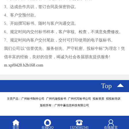
3、达成合作共识，签订合同及保密协议。
4、客户交预付款。
5、开始撰写标书、随时与客户沟通交流。
6、规定时间内交付标书样本，客户审核、检查，不满意免费修改。
7、规定时间内客户交付尾款，交付可打印使用的电子版标书。
我们公司以“信誉优先、服务创先、严守机密、投标中标”为理念！凭
借丰富的经验，良好的信誉，竭诚为社会各届朋友提供服务!
m.xpf0428.b2b168.com
Top
主营产品：广州标书制作公司 广州代做投标书 广州代写标书公司 投标资质 招投标培训
版权所有：广州中赢信息科技有限公司
首页
在线QQ
13250502341
在线留言