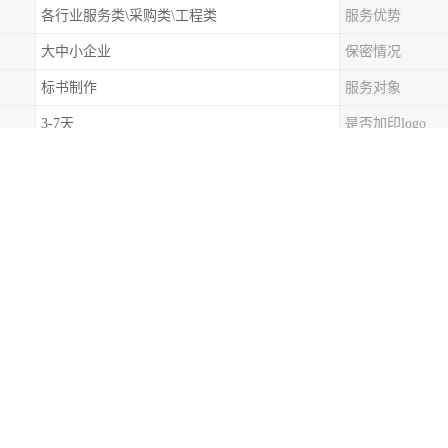
各行业服务类\采购类\工程类
服务优势
大中小企业
保密情况
标书制作
服务对象
3-7天
是否加印logo
造价咨询服务
咨询范围
否，主要取决于对招标文件的分析和理解，然后针对需求书和要求，写出
性。因为一份标书能体现的就是技术方案，至于商务资料就是排一下版，