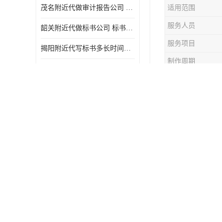
茂名附近代做审计报告公司 投标书怎么做
适用范围
服务人员
韶关附近代做标书公司 标书制作周期快
服务项目
揭阳附近代写标书多长时间做好 投标书怎么做
制作周期
湛江附近代做审计报告怎么收费 一对一服务
适用类型
韶关附近代写标书收费标准 满足客户需求
代写标书是
珠海附近代做审计报告价格 投标书怎么做
善，有针对
东莞附近做投标审计报告收费标准 标书废标注意事项
汕头附近代做投标书多长时间做好 标书废标注意事项
湛江附近代做投标文件收费标准 投标书怎么做
佛山附近代做审计报告多长时间做好 标书打印封装