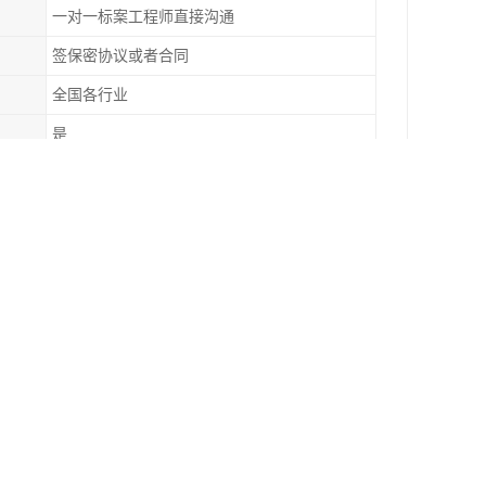
一对一标案工程师直接沟通
签保密协议或者合同
全国各行业
是
工程咨询
的相关的，切合实际的观点和方案。方案合理，完
不要放错了资料。报价也比较简单。