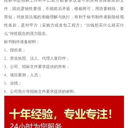
投标书是招标工作时甲乙双方都要承认遵守的具有法律效应的文
件，因此逻辑性要强，不能前后矛盾，模棱两可，用语要精练，要
简短，对政策法规的准确理解与执行，有利于标书制作者剔除歧视
性条款，是对甲方（采购方或发包工程方）“出钱想买什么就买什
么”传统观念的强力阻击。
标书制作准备材料：
1、报价表；
2、营业执照、法人、代理人复印件；
3、公司、招标文件要求提供的所有；
4、项目案例，人员；
5、业绩；
6、公司简介等招标文件要求提供的材料。